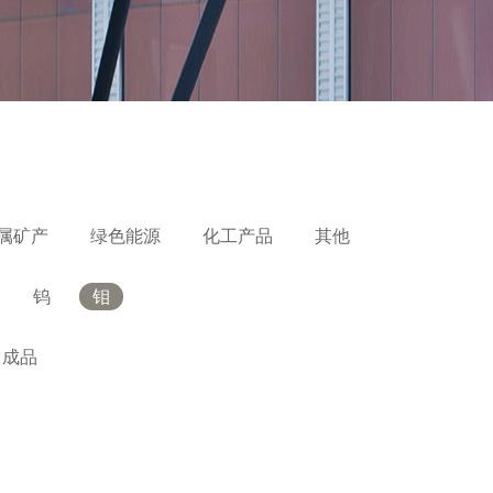
属矿产
绿色能源
化工产品
其他
钨
钼
成品