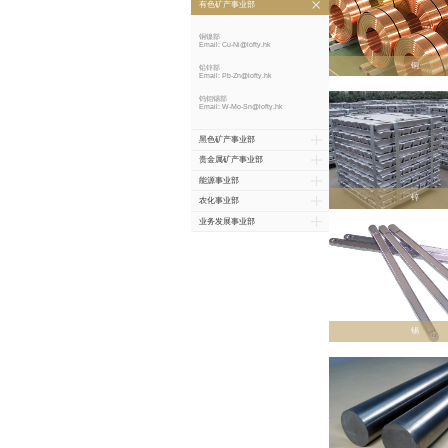
有色矿
乐富溢集
产、黑色
及全球近
的现货与
的交易需
有色矿